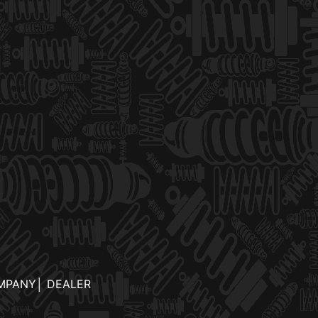
MPANY
│
DEALER