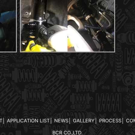
T
│
APPLICATION LIST
│
NEWS
│
GALLERY
│
PROCESS
│
CO
BCR CO.,LTD.