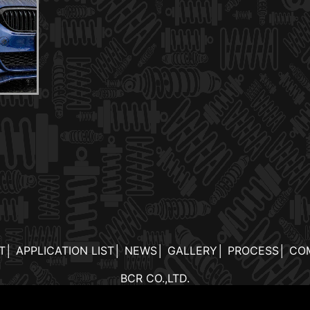
T
│
APPLICATION LIST
│
NEWS
│
GALLERY
│
PROCESS
│
CO
BCR CO.,LTD.
L:048-299-6301 FAX:048-299-6302 MAIL:info@hybrid-air