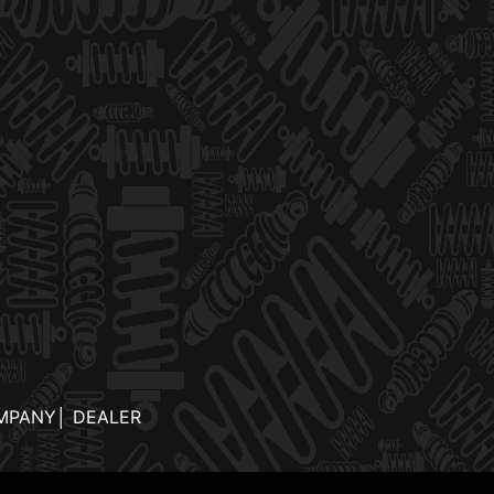
MPANY
│
DEALER
.jp