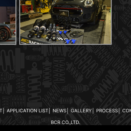
T
│
APPLICATION LIST
│
NEWS
│
GALLERY
│
PROCESS
│
CO
BCR CO.,LTD.
L:048-299-6301 FAX:048-299-6302 MAIL:info@hybrid-air