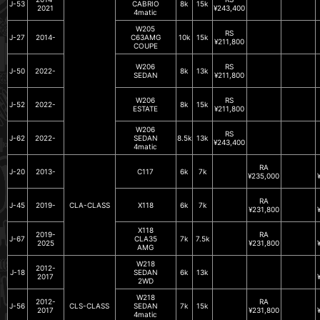
J-53
CABRIO
8k
15k
2021
¥243,400
4matic
W205
RS
J-27
2014-
C63AMG
10k
15k
¥211,800
COUPE
W206
RS
J-50
2022-
8k
13k
SEDAN
¥211,800
W206
RS
J-52
2022-
8k
15k
ESTATE
¥211,800
W206
RS
J-62
2022-
SEDAN
8.5k
13k
¥243,400
4matic
RA
J-20
2013-
C117
6k
7k
¥235,000
RA
J-45
2019-
CLA-CLASS
X118
6k
7k
¥231,800
X118
2019-
RA
J-67
CLA35
7k
7.5k
2025
¥231,800
AMG
W218
2012-
J-18
SEDAN
6k
13k
2017
2WD
W218
2012-
RA
J-56
CLS-CLASS
SEDAN
7k
15k
2017
¥231,800
4matic