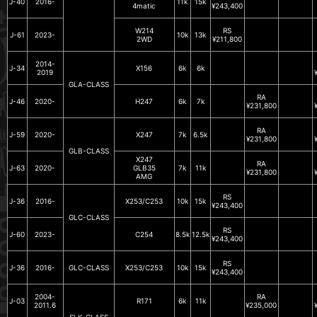
J-40
2016-
11k
15k
4matic
¥243,400
W214
RS
J-61
2023-
10k
13k
2WD
¥211,800
2014-
J-34
X156
6k
6k
2019
GLA-CLASS
RA
J-46
2020-
H247
6k
7k
¥231,800
RA
J-59
2020-
X247
7k
6.5k
¥231,800
GLB-CLASS
X247
RA
J-63
2020-
GLB35
7k
11k
¥231,800
AMG
RS
J-36
2016-
X253/C253
10k
15k
¥243,400
GLC-CLASS
RS
J-60
2023-
C254
8.5k
12.5k
¥243,400
RS
J-36
2016-
GLC-CLASS
X253/C253
10k
15k
¥243,400
2004-
RA
J-03
R171
6k
11k
2011.6
¥235,000
SLK-CLASS