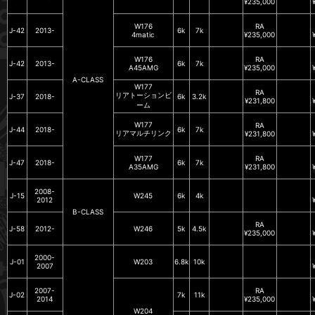
¥235,000
W176
RA
J-42
2013-
6k
7k
4matic
¥235,000
W176
RA
J-42
2013-
6k
7k
A45AMG
¥235,000
A-CLASS
W177
RA
リアトーションビ
J-37
2018-
6k
3.2k
¥231,800
ーム
W177
RA
J-44
2018-
6k
7k
リアマルチリンク
¥231,800
W177
RA
J-47
2018-
6k
7k
A35AMG
¥231,800
2008-
J-15
W245
6k
4k
2012
B-CLASS
RA
J-58
2012-
W246
5k
4.5k
¥235,000
2000-
J-01
W203
6.8k
10k
2007
2007-
RA
J-02
7k
11k
2014
¥235,000
W204