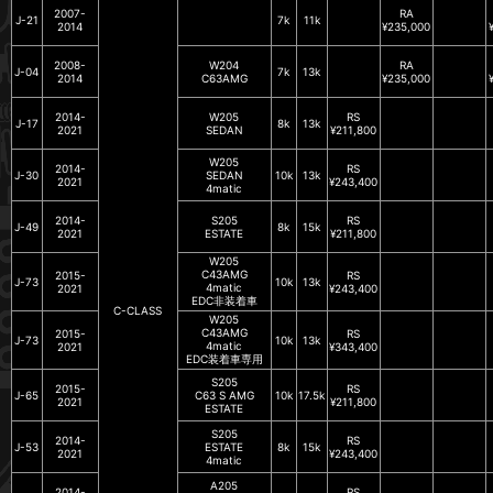
2007-
RA
J-21
7k
11k
2014
¥235,000
2008-
W204
RA
J-04
7k
13k
2014
C63AMG
¥235,000
2014-
W205
RS
J-17
8k
13k
2021
SEDAN
¥211,800
W205
2014-
RS
J-30
SEDAN
10k
13k
2021
¥243,400
4matic
2014-
S205
RS
J-49
8k
15k
2021
ESTATE
¥211,800
W205
C43AMG
2015-
RS
J-73
10k
13k
4matic
2021
¥243,400
EDC非装着車
C-CLASS
W205
C43AMG
2015-
RS
J-73
10k
13k
4matic
2021
¥343,400
EDC装着車専用
S205
2015-
RS
J-65
C63 S AMG
10k
17.5k
2021
¥211,800
ESTATE
S205
2014-
RS
J-53
ESTATE
8k
15k
2021
¥243,400
4matic
A205
2014-
RS