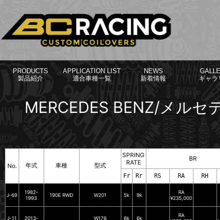
PRODUCTS
APPLICATION LIST
NEWS
GALL
製品紹介
適合車種一覧
新着情報
ギャラ
MERCEDES BENZ/メル
SPRING
BR
RATE
年式
車種
型式
No.
Fr
Rr
RS
RA
RH
1982-
RA
J-69
190E RWD
W201
5k
9k
1993
¥235,000
RA
J-11
2013-
W176
6k
6k