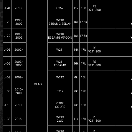
RS
J-41
2018-
C257
11k
15k
¥211,800
1995-
W210
J-29
16k
17.5k
2002
E55AMG SEDAN
1995-
W210
J-22
16k
17.5k
2002
E55AMG WAGON
RS
J-06
2002-
W211
14k
17k
¥211,800
2003-
W211
RS
J-05
16k
17k
2006
E55AMG
¥211,800
J-08
2009-
W212
6k
15k
E-CLASS
2010-
J-38
S212
6k
19k
2016
C207
J-13
2010-
6k
15k
COUPE
W213
RS
J-33
2016-
11k
15k
2WD
¥211,800
W213
RS