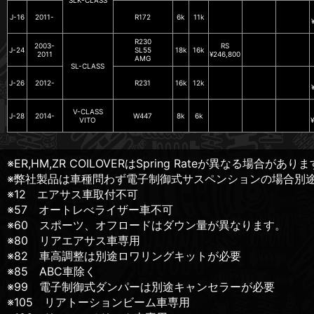
J-16
2011-
R172
6k
11k
R230
2003-
RS
J-24
SL55
18k
16k
2011
¥246,800
AMG
SL-CLASS
J-26
2012-
R231
16k
12k
V-CLASS
J-28
2014-
W447
8k
6k
VITO
※ER,HM,ZR COILOVERはSpring Rateが異なる
※弊社製品は車種問わず電子制御式サスペンションの場合別
※12 エアサス車取付不可
※57 オートレべライザー車不可
※60 スポーツ、オフロードはダウン量が異なります。
※80 リアエアサス車専用
※82 車高調整は別途ロワリングキットが必要
※85 ABC車除く
※99 電子制御式ダンパーは別途キャンセラーが必要
※105 リアトーションビーム車専用