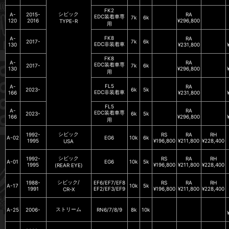
FK2
シビック
A-
2015-
RA
EDC装着車専
7k
6k
120
2016
¥296,800
TYPE-R
用
FK8
A-
RA
2017-
7k
6k
EDC非装着車
130
¥231,800
FK8
A-
RA
EDC装着車専
2017-
7k
6k
130
¥296,800
用
FL5
A-
RA
2023-
6k
5k
EDC非装着車
166
¥231,800
FL5
A-
RA
EDC装着車専
2023-
6k
5k
166
¥296,800
用
シビック
1992-
RS
RA
RH
A-02
EG6
10k
6k
1995
¥196,800
¥211,800
¥228,400
USA
シビック
1992-
RS
RA
RH
A-01
EG6
10k
5k
1995
¥196,800
¥211,800
¥228,400
(REAR EYE)
シビック/
1988-
EF6/EF7/EF8
RS
RA
RH
A-17
10k
5k
1991
EF2/EF3/EF9
¥196,800
¥211,800
¥228,400
CR-X
ストリーム
A-25
2006-
RN6/7/8/9
8k
10k