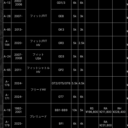
2002-
A-13
GD1/3
6k
6k
2006
フィット/FIT
A-28
2007-
GE8
5k
3k
A-85
2013-
GK3
5k
3k
フィット/FIT
A-
2020-
GR3
5k
2.5k
144
HV
フィット
2007-
A-24
GD3
5k
6k
2008
USA
フィットシャトル
A-65
2011-
GP2
5k
3k
HV
A-
2024-
GT2/GT5/GT6
5.5k
4.5k
176
フリードHV
A-
2024-
GT7
6k
6k
171
1992-
RS
RA
RH
A-19
BB1-BB9
10k
5k
2001
¥196,800
¥211,800
¥228,400
プレリュード
A-
RA
2025-
BFI
6k
4k
179
¥231,800