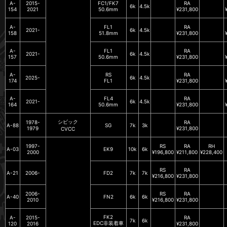
A-
2015-
FC1/FK7
RA
6k
4.5k
154
2021
50.6mm
¥231,800
A-
FL1
RA
2021-
6k
4.5k
158
51.8mm
¥231,800
A-
FL1
RA
2021-
6k
4.5k
157
50.6mm
¥231,800
A-
RS
RA
2025-
6k
4.5k
174
FL1
¥231,800
A-
FL4
RA
2021-
6k
4.5k
164
50.6mm
¥231,800
シビック
1978-
RA
A-88
SG
7k
3k
1979
¥231,800
CVCC
1997-
RS
RA
RH
A-03
EK9
10k
6k
2000
¥196,800
¥211,800
¥228,400
RS
RA
A-21
2006-
FD2
7k
7k
¥216,800
¥231,800
2006-
RS
RA
A-40
FN2
6k
6k
2010
¥216,800
¥231,800
FK2
A-
2015-
RA
7k
6k
EDC非装着車
120
2016
¥231,800