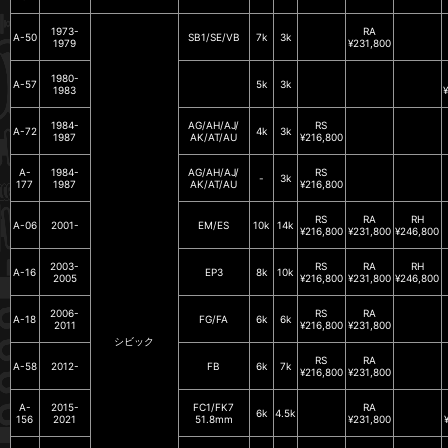
1973-
RA
A-50
SB1/SE/VB
7k
3k
1979
¥231,800
1980-
A-57
5k
3k
1983
1984-
AG/AH/AJ/
RS
A-72
4k
3k
1987
AK/AT/AU
¥216,800
A-
1984-
AG/AH/AJ/
RS
-
3k
177
1987
AK/AT/AU
¥216,800
RS
RA
RH
A-06
2001-
EM/ES
10k
14k
¥216,800
¥231,800
¥246,800
2003-
RS
RA
RH
A-16
EP3
8k
10k
2005
¥216,800
¥231,800
¥246,800
2006-
RS
RA
A-18
FG/FA
6k
6k
2011
¥216,800
¥231,800
シビック
RS
RA
A-58
2012-
FB
6k
7k
¥216,800
¥231,800
A-
2015-
FC1/FK7
RA
6k
4.5k
156
2021
51.8mm
¥231,800