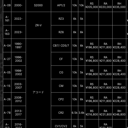
RS
RA
RH
A-09
2000-
S2000
AP1/2
10k
10k
¥205,000
¥220,000
¥235,000
A-
2022-
RZ3
6k
5k
161
ZR-V
A-
2023-
RZ6
6k
6k
163
1990-
RS
RA
RH
A-04
CB7/ CD5/7
10k
6k
1997
¥196,800
¥211,800
¥228,400
1996-
RS
RA
RH
A-27
CF
10k
5k
2002
¥196,800
¥211,800
¥228,400
1998-
RS
RA
RH
A-05
CG
10k
5k
2002
¥196,800
¥211,800
¥228,400
2003-
RS
RA
RH
A-15
CM
10k
5k
2007
¥196,800
¥211,800
¥228,400
アコード
2008-
RS
RA
RH
A-26
CP2
10k
6k
2012
¥196,800
¥211,800
¥228,400
2013-
RS
RA
RH
A-78
CR2
6.5k
3.6k
2017
¥216,800
¥231,800
¥246,800
A-
2016-
RA
CV1/CV2
6k
5k
153
2022
¥231,800