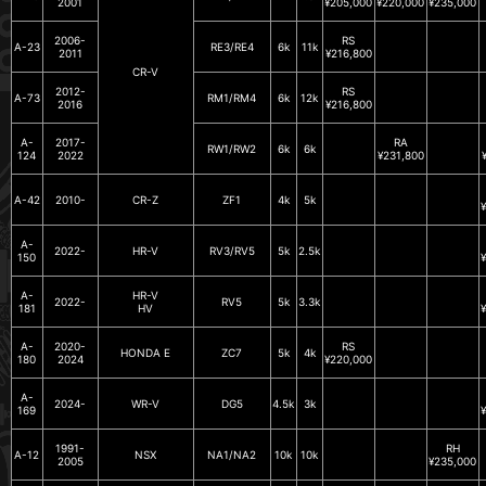
2001
¥205,000
¥220,000
¥235,000
2006-
RS
A-23
RE3/RE4
6k
11k
2011
¥216,800
CR-V
2012-
RS
A-73
RM1/RM4
6k
12k
2016
¥216,800
A-
2017-
RA
RW1/RW2
6k
6k
124
2022
¥231,800
A-42
2010-
CR-Z
ZF1
4k
5k
A-
2022-
HR-V
RV3/RV5
5k
2.5k
150
A-
HR-V
2022-
RV5
5k
3.3k
181
HV
A-
2020-
RS
HONDA E
ZC7
5k
4k
180
2024
¥220,000
A-
2024-
WR-V
DG5
4.5k
3k
169
1991-
RH
A-12
NSX
NA1/NA2
10k
10k
2005
¥235,000