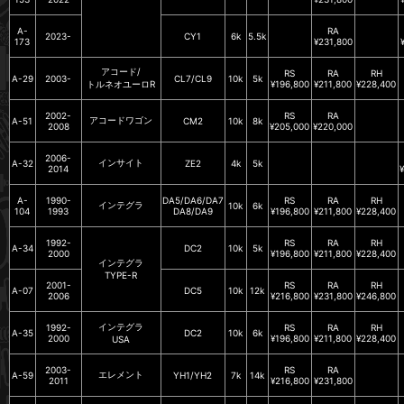
A-
RA
2023-
CY1
6k
5.5k
173
¥231,800
アコード/
RS
RA
RH
A-29
2003-
CL7/CL9
10k
5k
トルネオユーロR
¥196,800
¥211,800
¥228,400
2002-
RS
RA
アコードワゴン
A-51
CM2
10k
8k
2008
¥205,000
¥220,000
2006-
インサイト
A-32
ZE2
4k
5k
2014
A-
1990-
DA5/DA6/DA7
RS
RA
RH
インテグラ
10k
6k
104
1993
DA8/DA9
¥196,800
¥211,800
¥228,400
1992-
RS
RA
RH
A-34
DC2
10k
5k
2000
¥196,800
¥211,800
¥228,400
インテグラ
TYPE-R
2001-
RS
RA
RH
A-07
DC5
10k
12k
2006
¥216,800
¥231,800
¥246,800
インテグラ
1992-
RS
RA
RH
A-35
DC2
10k
6k
2000
¥196,800
¥211,800
¥228,400
USA
2003-
RS
RA
エレメント
A-59
YH1/YH2
7k
14k
2011
¥216,800
¥231,800