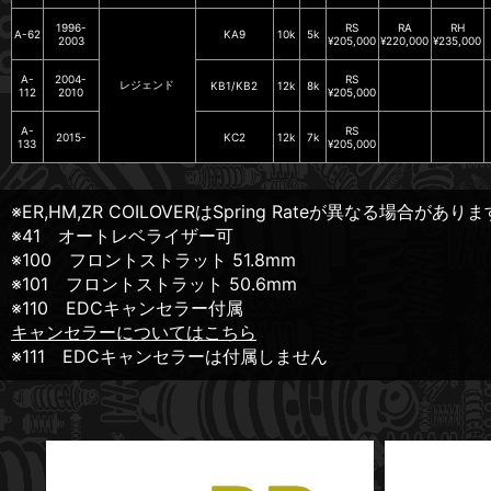
1996-
RS
RA
RH
A-62
KA9
10k
5k
2003
¥205,000
¥220,000
¥235,000
A-
2004-
RS
レジェンド
KB1/KB2
12k
8k
112
2010
¥205,000
A-
RS
2015-
KC2
12k
7k
133
¥205,000
※ER,HM,ZR COILOVERはSpring Rateが異なる
※41 オートレベライザー可
※100 フロントストラット 51.8mm
※101 フロントストラット 50.6mm
※110 EDCキャンセラー付属
キャンセラーについてはこちら
※111 EDCキャンセラーは付属しません