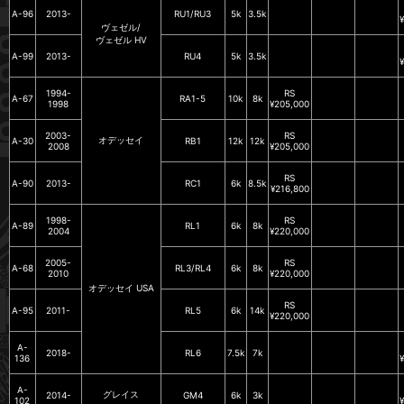
A-96
2013-
RU1/RU3
5k
3.5k
ヴェゼル/
ヴェゼル HV
A-99
2013-
RU4
5k
3.5k
1994-
RS
A-67
RA1-5
10k
8k
1998
¥205,000
2003-
RS
オデッセイ
A-30
RB1
12k
12k
2008
¥205,000
RS
A-90
2013-
RC1
6k
8.5k
¥216,800
1998-
RS
A-89
RL1
6k
8k
2004
¥220,000
2005-
RS
A-68
RL3/RL4
6k
8k
2010
¥220,000
オデッセイ USA
RS
A-95
2011-
RL5
6k
14k
¥220,000
A-
2018-
RL6
7.5k
7k
136
A-
グレイス
2014-
GM4
6k
3k
102