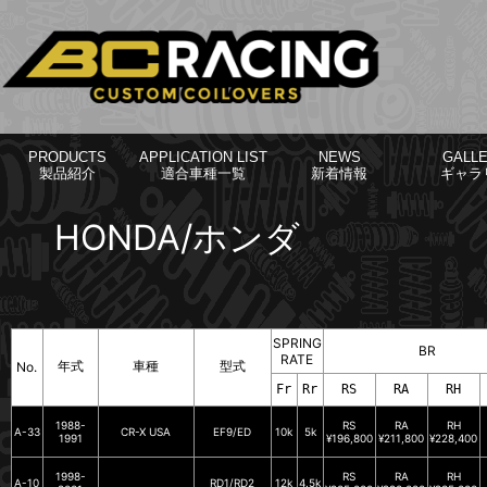
PRODUCTS
APPLICATION LIST
NEWS
GALL
製品紹介
適合車種一覧
新着情報
ギャラ
HONDA/ホンダ
SPRING
BR
RATE
年式
車種
型式
No.
Fr
Rr
RS
RA
RH
1988-
RS
RA
RH
A-33
CR-X USA
EF9/ED
10k
5k
1991
¥196,800
¥211,800
¥228,400
1998-
RS
RA
RH
A-10
RD1/RD2
12k
4.5k